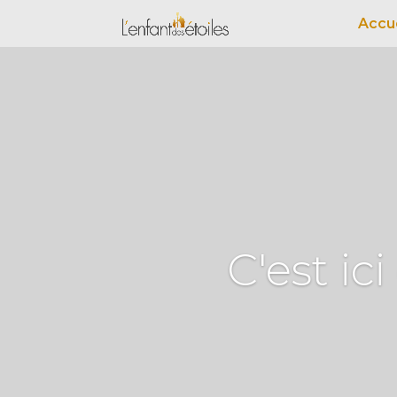
Accue
C'est i