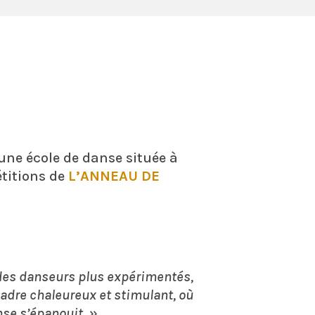
 une école de danse située à
étitions de
L’ANNEAU DE
 des danseurs plus expérimentés,
cadre chaleureux et stimulant, où
nse s’épanouit. »