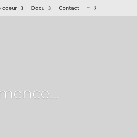
~
 coeur
Docu
Contact
mence...