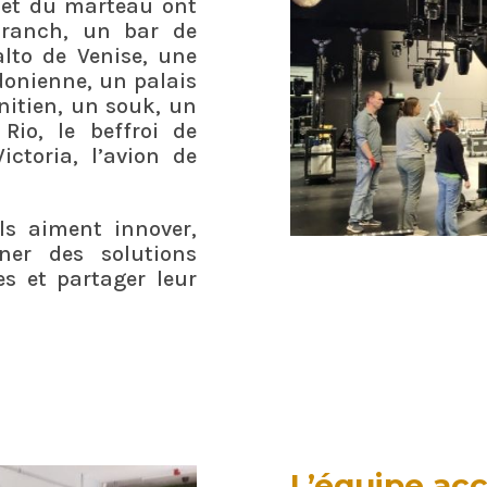
e et du marteau ont
 ranch, un bar de
lto de Venise, une
ndonienne, un palais
nitien, un souk, un
Rio, le beffroi de
ctoria, l’avion de
ls aiment innover,
iner des solutions
s et partager leur
L’équipe acc