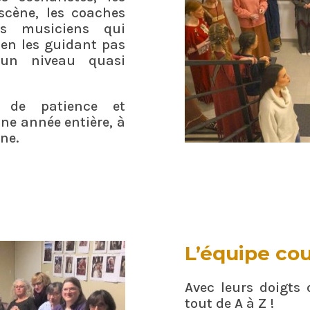
scène, les coaches
es musiciens qui
 en les guidant pas
un niveau quasi
, de patience et
une année entière, à
ne.
L’équipe co
Avec leurs doigts d
tout de A à Z !