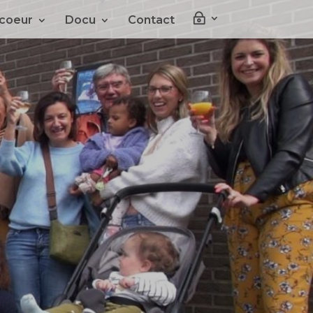
~
coeur
Docu
Contact